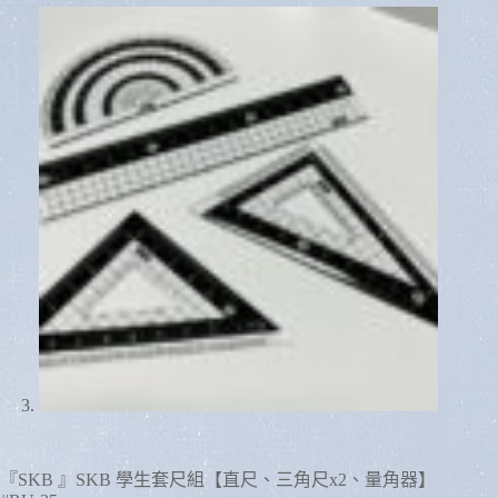
『SKB 』SKB 學生套尺組【直尺、三角尺x2、量角器】