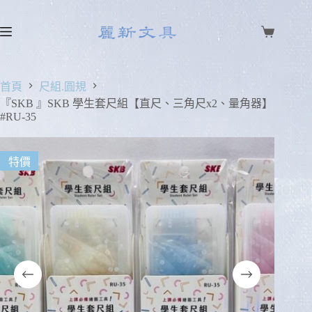
首頁
尺組.圓規
『SKB 』SKB 學生套尺組【直尺、三角尺x2、量角器】
#RU-35
特價