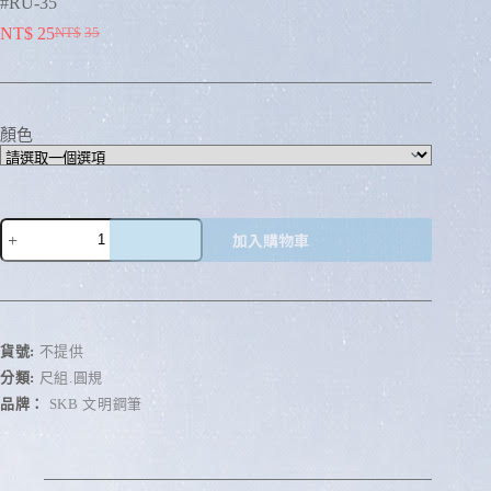
#RU-35
NT$
25
NT$
35
顏色
加入購物車
A
l
t
e
r
貨號:
不提供
n
分類:
尺組.圓規
a
品牌：
SKB 文明鋼筆
t
i
v
e
: