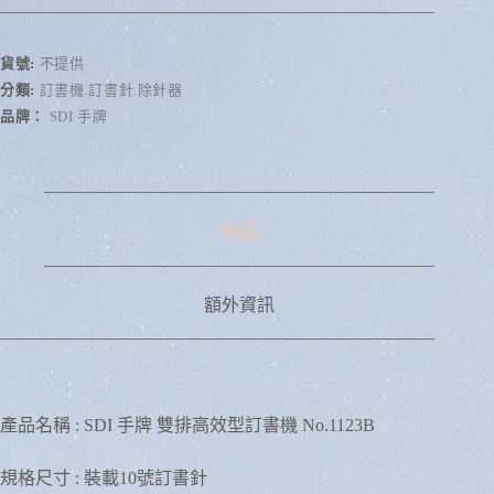
l
t
e
r
貨號:
不提供
n
分類:
訂書機.訂書針.除針器
a
品牌：
SDI 手牌
t
i
v
e
:
描述
額外資訊
產品名稱 : SDI 手牌 雙排高效型訂書機 No.1123B
規格尺寸 : 裝載10號訂書針