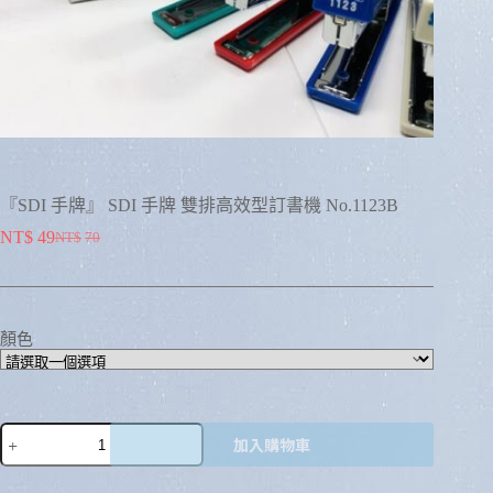
『SDI 手牌』 SDI 手牌 雙排高效型訂書機 No.1123B
NT$
49
NT$
70
顏色
加入購物車
A