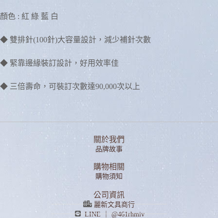
顏色 : 紅 綠 藍 白
◆ 雙排針(100針)大容量設計，減少補針次數
◆ 緊靠邊緣裝訂設計，好用效率佳
◆ 三倍壽命，可裝訂次數達90,000次以上
關於我們
品牌故事
購物相關
購物須知
公司資訊
麗新文具商行
LINE ｜ @461rhmiv