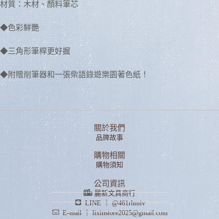
材質：木材、顏料筆芯
◆色彩鮮艷
◆三角形筆桿更好握
◆附贈削筆器和一張柴語錄遊樂園著色紙！
關於我們
品牌故事
購物相關
購物須知
公司資訊
麗新文具商行
LINE ｜ @461rhmiv
E-mail ｜ lixinstore2025@gmail.com