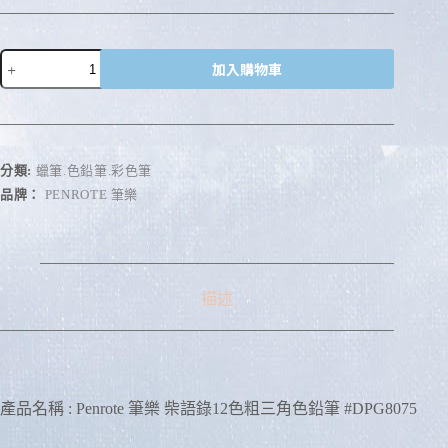
加入購物車
A
l
t
e
r
分類:
蠟筆.色鉛筆.彩色筆
n
品牌：
PENROTE 筆樂
a
t
i
v
e
:
描述
產品名稱 : Penrote 筆樂 柴語錄12色粗三角色鉛筆 #DPG8075