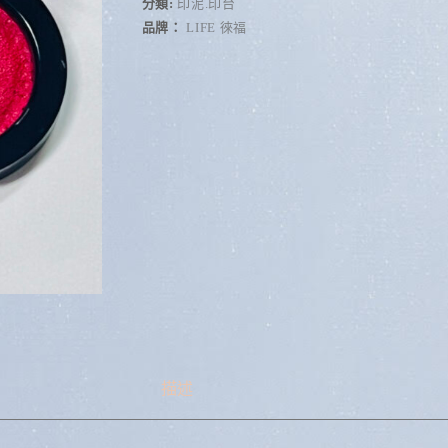
r
分類:
印泥.印台
n
品牌：
LIFE 徠福
a
t
i
v
e
:
描述