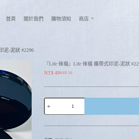
首頁
關於我們
購物須知
商店
印泥-泥狀 #2296
『Life 徠福』Life 徠福 攜帶式印泥-泥狀 #22
NT$
49
NT$
70
A
l
t
e