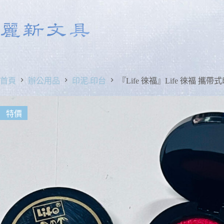
首頁
辦公用品
印泥.印台
『Life 徠福』Life 徠福 攜帶式
特價