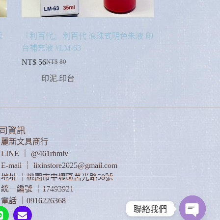
號
『利百代』 利百代 滾珠式明色朱液 印
台補充液 #LM-63
NT$
56
NT$
80
印泥.印台
司資訊
麗新文具商行
LINE ｜ @461rhmiv
E-mail ｜ lixinstore2025@gmail.com
地址 ｜桃園市中壢區莒光路58號
統一編號 ｜17493921
電話 ｜0916226368
聯絡我們