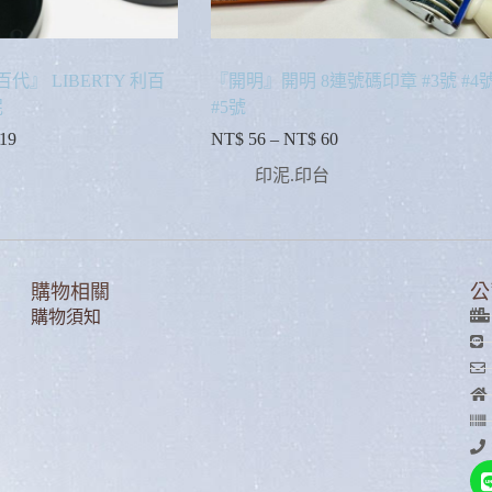
百代』 LIBERTY 利百
『開明』開明 8連號碼印章 #3號 #4
泥
#5號
19
NT$
56
–
NT$
60
印泥.印台
購物相關
公
購物須知