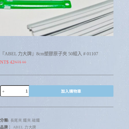
『ABEL 力大牌』8cm塑膠原子夾 50組入 # 01107
NT$
42
NT$
60
加入購物車
A
l
t
e
r
分類:
長尾夾.鐵夾.磁鐵
n
品牌：
ABEL 力大牌