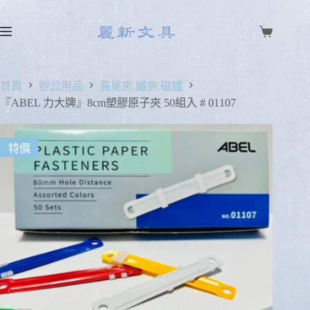
首頁
辦公用品
長尾夾.鐵夾.磁鐵
『ABEL 力大牌』8cm塑膠原子夾 50組入 # 01107
特價