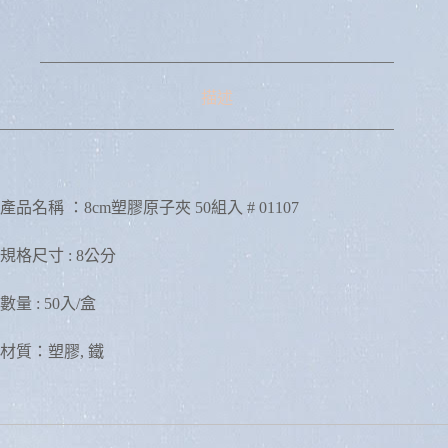
a
t
i
v
e
:
描述
產品名稱 ：8cm塑膠原子夾 50組入 # 01107
規格尺寸 : 8公分
數量 : 50入/盒
材質：塑膠, 鐵