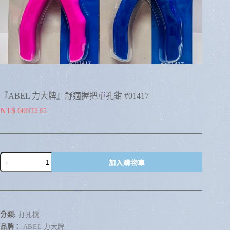
『ABEL 力大牌』舒適握把單孔鉗 #01417
NT$
60
NT$
85
加入購物車
A
l
t
e
r
分類:
打孔機
n
品牌：
ABEL 力大牌