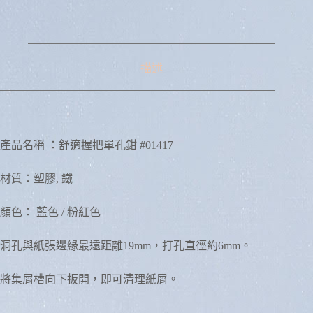
a
t
i
v
e
:
描述
產品名稱 ：舒適握把單孔鉗 #01417
材質：塑膠, 鐵
顏色： 藍色 / 粉紅色
洞孔與紙張邊緣最遠距離19mm，打孔直徑約6mm。
將集屑槽向下扳開，即可清理紙屑。