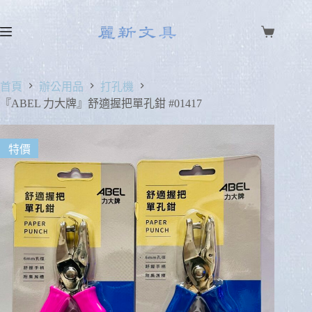
首頁
辦公用品
打孔機
『ABEL 力大牌』舒適握把單孔鉗 #01417
特價