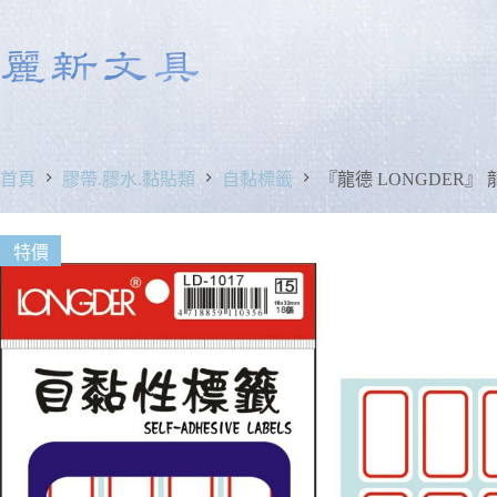
首頁
膠帶.膠水.黏貼類
自黏標籤
『龍德 LONGDER』 龍
特價