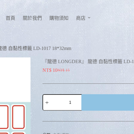
首頁
關於我們
購物須知
商店
德 自黏性標籤 LD-1017 18*32mm
『龍德 LONGDER』 龍德 自黏性標籤 LD-101
NT$
10
NT$
15
A
l
t
e