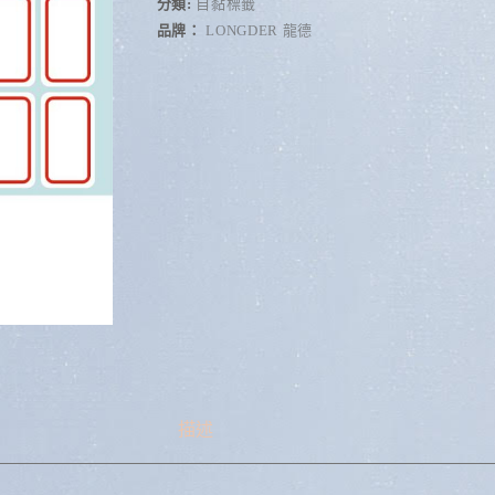
r
分類:
自黏標籤
n
品牌：
LONGDER 龍德
a
t
i
v
e
:
描述