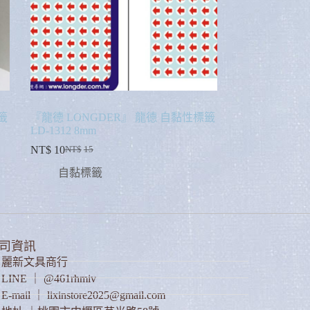
籤
『龍德 LONGDER』 龍德 自黏性標籤
LD-1312 8mm
NT$
10
NT$
15
自黏標籤
司資訊
麗新文具商行
LINE ｜ @461rhmiv
E-mail ｜ lixinstore2025@gmail.com