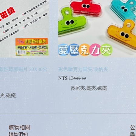
軟性背膠磁片 30X30公
彩色壓克力圓夾/收納夾
NT$
13
NT$
18
長尾夾.鐵夾.磁鐵
夾.磁鐵
購物相關
公
購物須知