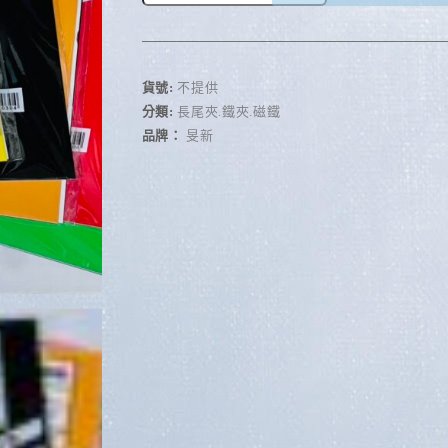
A
l
t
e
r
貨號:
不提供
n
分類:
長尾夾.鐵夾.磁鐵
a
品牌：
旻新
t
i
v
e
: