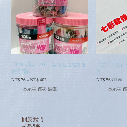
『SDI 手牌』 SDI 手牌 彩色長尾夾 各
『旻新 』旻新 
款式 筒裝
分
NT$
76
–
NT$
403
NT$
56
NT$
80
長尾夾.鐵夾.磁鐵
長尾夾.鐵
關於我們
品牌故事