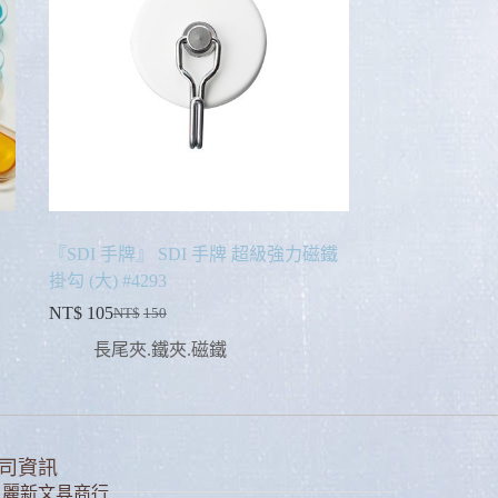
『SDI 手牌』 SDI 手牌 超級強力磁鐵
掛勾 (大) #4293
NT$
105
NT$
150
長尾夾.鐵夾.磁鐵
司資訊
麗新文具商行