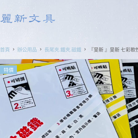
首頁
辦公用品
長尾夾.鐵夾.磁鐵
『旻新 』旻新 七彩軟性
特價