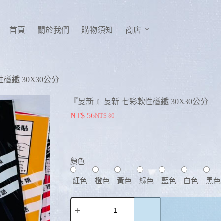
首頁
關於我們
購物須知
商店
磁鐵 30X30公分
『旻新 』旻新 七彩軟性磁鐵 30X30公分
NT$
56
NT$
80
顏色
紅色
橙色
黃色
綠色
藍色
白色
黑色