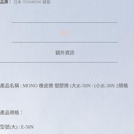
品牌：
日本 TOMBOW 蜻蜓
t
i
v
e
:
描述
額外資訊
產品名稱 : MONO 橡皮擦 塑膠擦 (大)E-50N / (小)E-30N 2規格
產品規格：
型號(大) : E-50N