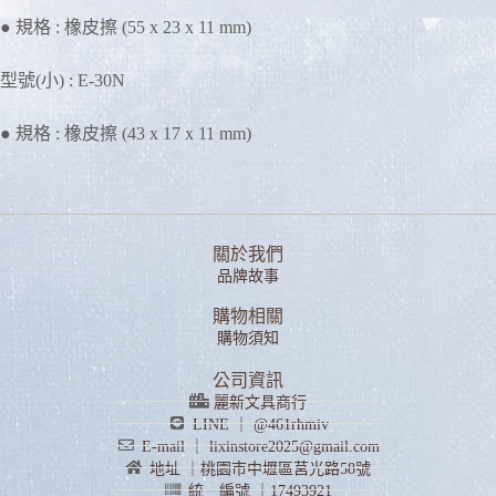
● 規格 : 橡皮擦 (55 x 23 x 11 mm)
型號(小) : E-30N
● 規格 : 橡皮擦 (43 x 17 x 11 mm)
關於我們
品牌故事
購物相關
購物須知
公司資訊
麗新文具商行
LINE ｜ @461rhmiv
E-mail ｜ lixinstore2025@gmail.com
地址 ｜桃園市中壢區莒光路58號
統一編號 ｜17493921