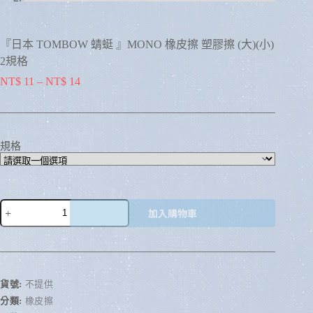
『日本 TOMBOW 蜻蜓 』MONO 橡皮擦 塑膠擦 (大)(小)
2規格
NT$
11
–
NT$
14
規格
加入購物車
A
l
t
e
r
貨號:
不提供
n
分類:
橡皮擦
a