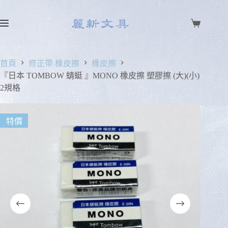
首頁
修正帶.橡皮擦
橡皮擦
『日本 TOMBOW 蜻蜓 』MONO 橡皮擦 塑膠擦 (大)(小)
2規格
特價