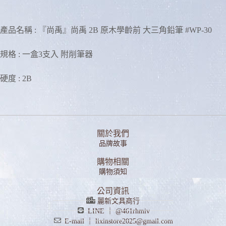
產品名稱 : 『尚禹』尚禹 2B 原木學齡前 大三角鉛筆 #WP-30
規格 : 一盒3支入 附削筆器
硬度 : 2B
關於我們
品牌故事
購物相關
購物須知
公司資訊
麗新文具商行
LINE ｜ @461rhmiv
E-mail ｜ lixinstore2025@gmail.com