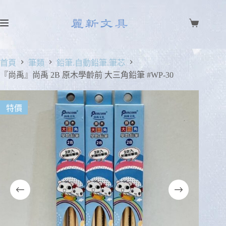
首頁
筆類
鉛筆.自動鉛筆.筆芯
『尚禹』尚禹 2B 原木學齡前 大三角鉛筆 #WP-30
特價