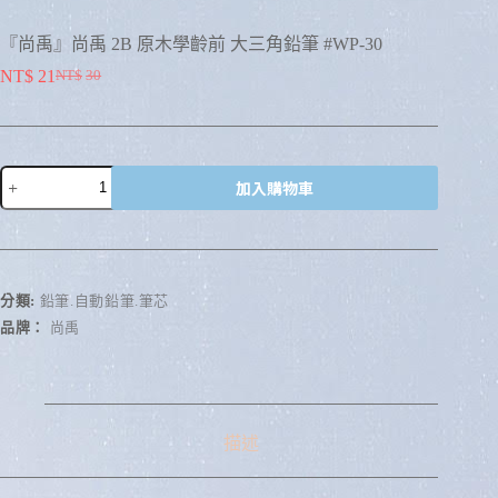
『尚禹』尚禹 2B 原木學齡前 大三角鉛筆 #WP-30
NT$
21
NT$
30
加入購物車
A
l
t
e
r
分類:
鉛筆.自動鉛筆.筆芯
n
品牌：
尚禹
a
t
i
v
e
:
描述