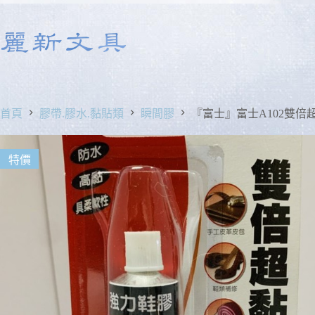
首頁
膠帶.膠水.黏貼類
瞬間膠
『富士』富士A102雙倍超
特價