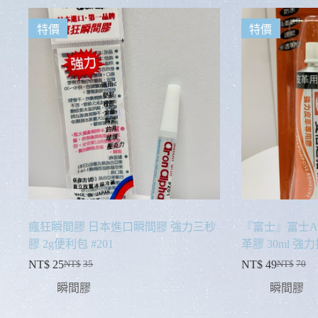
特價
特價
瘋狂瞬間膠 日本進口瞬間膠 強力三秒
『富士』富士A
膠 2g便利包 #201
革膠 30ml 強
NT$
25
NT$
49
NT$
35
NT$
70
瞬間膠
瞬間膠