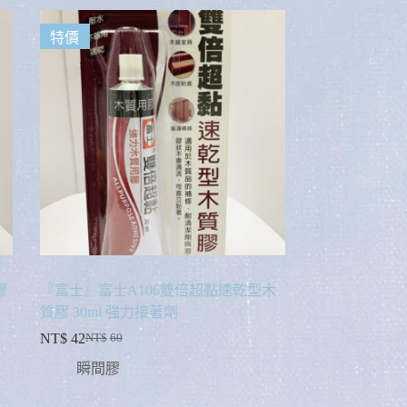
特價
膠
『富士』富士A106雙倍超黏速乾型木
質膠 30ml 強力接著劑
NT$
42
NT$
60
瞬間膠