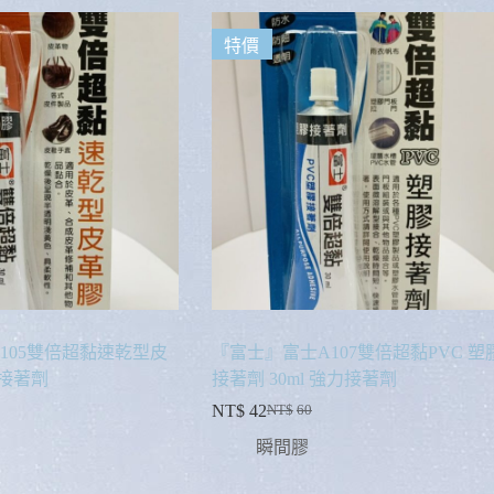
特價
105雙倍超黏速乾型皮
『富士』富士A107雙倍超黏PVC 塑
力接著劑
接著劑 30ml 強力接著劑
NT$
42
NT$
60
瞬間膠