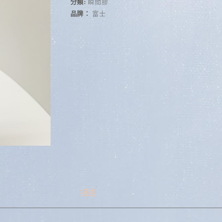
r
分類:
瞬間膠
n
品牌：
富士
a
t
i
v
e
:
描述