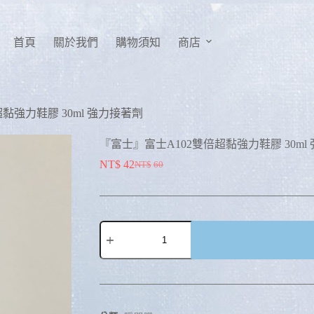
首頁
關於我們
購物須知
商店
黏強力鞋膠 30ml 強力接著劑
『富士』富士A102雙倍超黏強力鞋膠 30ml
NT$
42
NT$
60
A
l
t
e