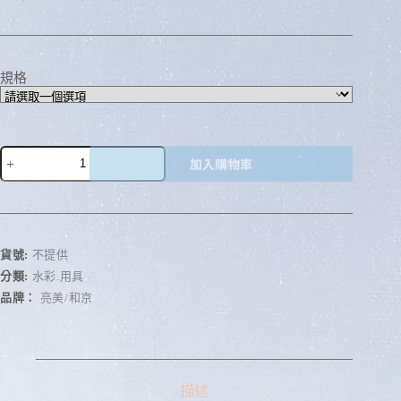
規格
加入購物車
A
l
t
e
r
貨號:
不提供
n
分類:
水彩.用具
a
品牌：
亮美/和京
t
i
v
e
:
描述